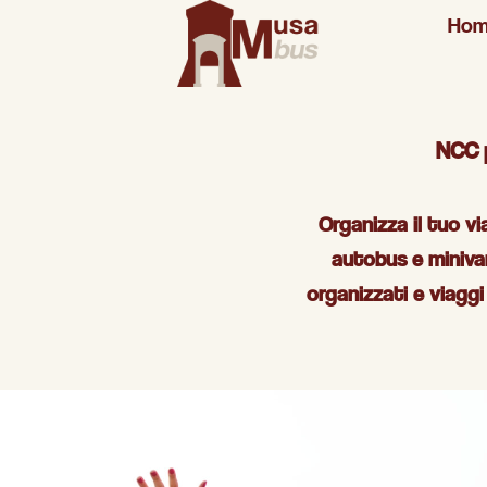
Ho
NCC per
Organizza il tuo v
autobus e miniv
organizzati e viaggi